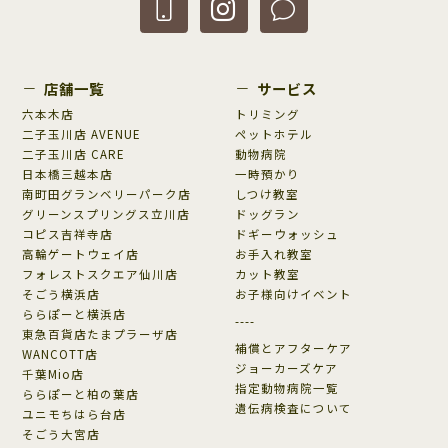
店舗一覧
サービス
六本木店
トリミング
二子玉川店 AVENUE
ペットホテル
二子玉川店 CARE
動物病院
日本橋三越本店
一時預かり
南町田グランベリーパーク店
しつけ教室
グリーンスプリングス立川店
ドッグラン
コピス吉祥寺店
ドギーウォッシュ
高輪ゲートウェイ店
お手入れ教室
フォレストスクエア仙川店
カット教室
そごう横浜店
お子様向けイベント
ららぽーと横浜店
----
東急百貨店たまプラーザ店
補償とアフターケア
WANCOTT店
ジョーカーズケア
千葉Mio店
指定動物病院一覧
ららぽーと柏の葉店
遺伝病検査について
ユニモちはら台店
そごう大宮店