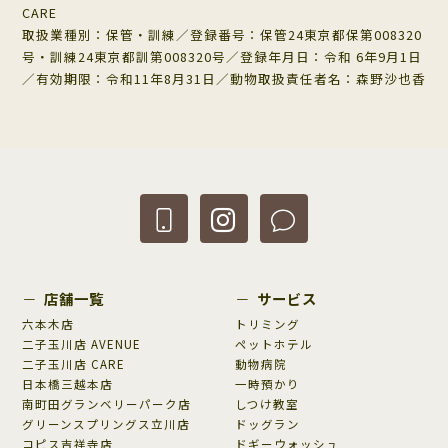
CARE
取扱業種別：保管・訓練／登録番号：保管24東京都保第008320
号・訓練24東京都訓第008320号／登録年月日：令和 6年9月1日
／有効期限：令和11年8月31日／動物取扱責任者名：森野沙也香
店舗一覧
サービス
六本木店
トリミング
二子玉川店 AVENUE
ペットホテル
二子玉川店 CARE
動物病院
日本橋三越本店
一時預かり
南町田グランベリーパーク店
しつけ教室
グリーンスプリングス立川店
ドッグラン
コピス吉祥寺店
ドギーウォッシュ