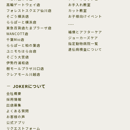
高輪ゲートウェイ店
お手入れ教室
フォレストスクエア仙川店
カット教室
そごう横浜店
お子様向けイベント
ららぽーと横浜店
----
東急百貨店たまプラーザ店
補償とアフターケア
WANCOTT店
ジョーカーズケア
千葉Mio店
指定動物病院一覧
ららぽーと柏の葉店
遺伝病検査について
ユニモちはら台店
そごう大宮店
伊勢丹浦和店
樹モールプラザ川口店
クレアモール川越店
JOKERについて
会社概要
採用情報
出店募集
よくある質問
お客様の声
公式アプリ
リクエストフォーム