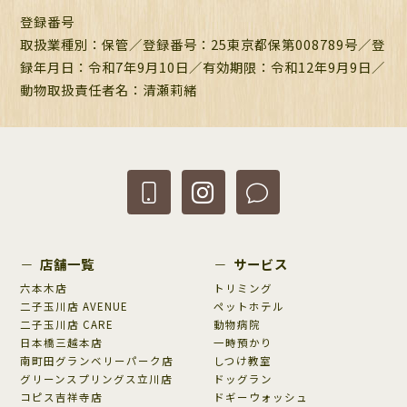
登録番号
取扱業種別：保管／登録番号：
25東京都保第008789号
／登
録年月日：
令和7年9月10日
／有効期限：
令和12年9月9日
／
動物取扱責任者名：
清瀬莉緒
店舗一覧
サービス
六本木店
トリミング
二子玉川店 AVENUE
ペットホテル
二子玉川店 CARE
動物病院
日本橋三越本店
一時預かり
南町田グランベリーパーク店
しつけ教室
グリーンスプリングス立川店
ドッグラン
コピス吉祥寺店
ドギーウォッシュ