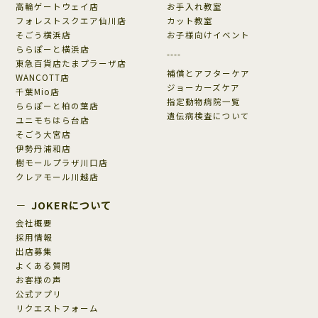
高輪ゲートウェイ店
お手入れ教室
フォレストスクエア仙川店
カット教室
そごう横浜店
お子様向けイベント
ららぽーと横浜店
----
東急百貨店たまプラーザ店
補償とアフターケア
WANCOTT店
ジョーカーズケア
千葉Mio店
指定動物病院一覧
ららぽーと柏の葉店
遺伝病検査について
ユニモちはら台店
そごう大宮店
伊勢丹浦和店
樹モールプラザ川口店
クレアモール川越店
JOKERについて
会社概要
採用情報
出店募集
よくある質問
お客様の声
公式アプリ
リクエストフォーム