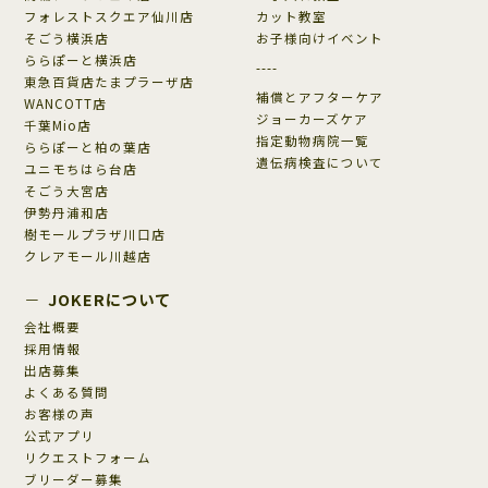
フォレストスクエア仙川店
カット教室
そごう横浜店
お子様向けイベント
ららぽーと横浜店
----
東急百貨店たまプラーザ店
補償とアフターケア
WANCOTT店
ジョーカーズケア
千葉Mio店
指定動物病院一覧
ららぽーと柏の葉店
遺伝病検査について
ユニモちはら台店
そごう大宮店
伊勢丹浦和店
樹モールプラザ川口店
クレアモール川越店
JOKERについて
会社概要
採用情報
出店募集
よくある質問
お客様の声
公式アプリ
リクエストフォーム
ブリーダー募集