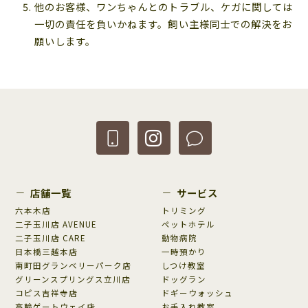
他のお客様、ワンちゃんとのトラブル、ケガに関しては
一切の責任を負いかねます。飼い主様同士での解決をお
願いします。
店舗一覧
サービス
六本木店
トリミング
二子玉川店 AVENUE
ペットホテル
二子玉川店 CARE
動物病院
日本橋三越本店
一時預かり
南町田グランベリーパーク店
しつけ教室
グリーンスプリングス立川店
ドッグラン
コピス吉祥寺店
ドギーウォッシュ
高輪ゲートウェイ店
お手入れ教室