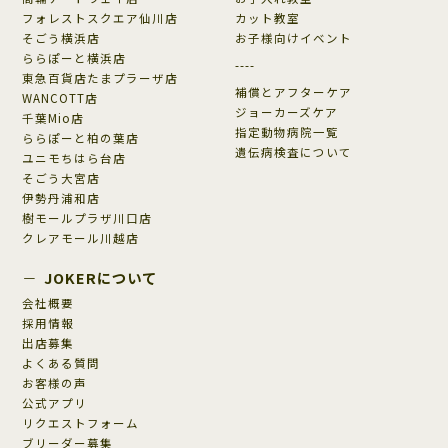
フォレストスクエア仙川店
カット教室
そごう横浜店
お子様向けイベント
ららぽーと横浜店
----
東急百貨店たまプラーザ店
補償とアフターケア
WANCOTT店
ジョーカーズケア
千葉Mio店
指定動物病院一覧
ららぽーと柏の葉店
遺伝病検査について
ユニモちはら台店
そごう大宮店
伊勢丹浦和店
樹モールプラザ川口店
クレアモール川越店
JOKERについて
会社概要
採用情報
出店募集
よくある質問
お客様の声
公式アプリ
リクエストフォーム
ブリーダー募集